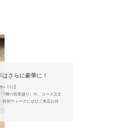
年はさらに豪華に！
～7/12】
定「7種の前菜盛り」や、コース注文
円も。特別ウィークにぜひご来店お待