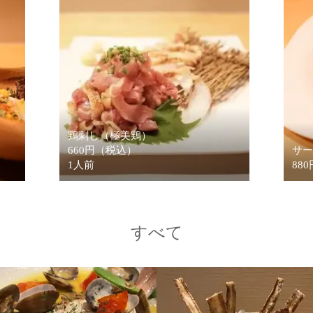
鶏刺し（極美鶏）
660円（税込）
サー
1人前
88
すべて