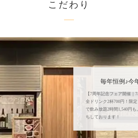
こだわり
毎年恒例♪今
【7周年記念フェア開催｜7/6
全ドリンク2杯700円！限
で飲み放題2時間1,540
ちしております！