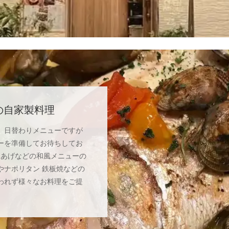
の自家製料理
。日替わりメニューですが
ーを準備してお待ちしてお
らあげなどの和風メニューの
やナポリタン 鉄板焼などの
われず様々なお料理をご提